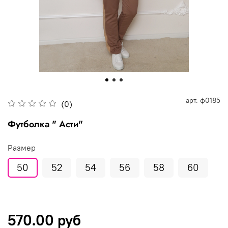
арт.
ф0185
(0)
Футболка " Асти"
Размер
50
52
54
56
58
60
570.00 руб