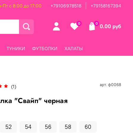
-Пт с 8:00 до 17:00
+79106978518
+79158167394
0
0
0.00 руб
ТУНИКИ
ФУТБОЛКИ
ХАЛАТЫ
арт.
ф0068
(1)
лка "Свайп" черная
52
54
56
58
60