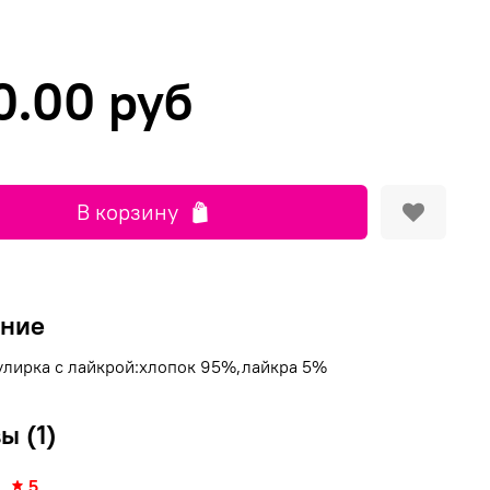
0.00 руб
В корзину
ание
улирка с лайкрой:хлопок 95%,лайкра 5%
ы (1)
5