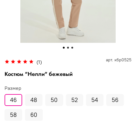
арт.
кбр0525
(1)
Костюм "Нелли" бежевый
Размер
46
48
50
52
54
56
58
60